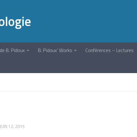
ologie
de B. Pidoux
B. Pidoux’ Works
Conférences – Lectures
JUIN 12, 2015