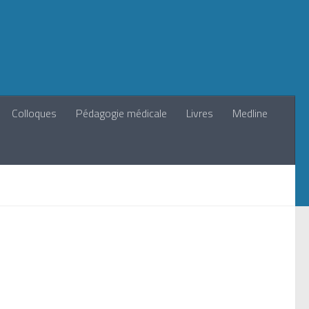
Colloques
Pédagogie médicale
Livres
Medline