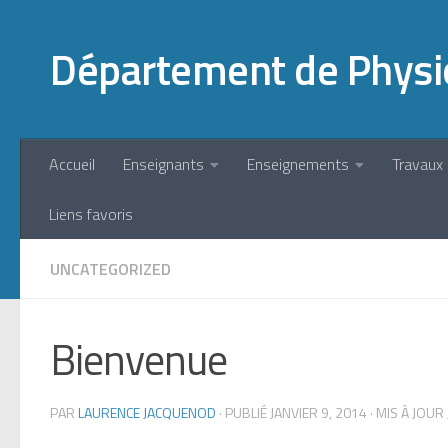
Skip to content
Département de Physi
Accueil
Enseignants
Enseignements
Travaux 
Liens favoris
UNCATEGORIZED
Bienvenue
PAR
LAURENCE JACQUENOD
· PUBLIÉ
JANVIER 9, 2014
· MIS À JOUR