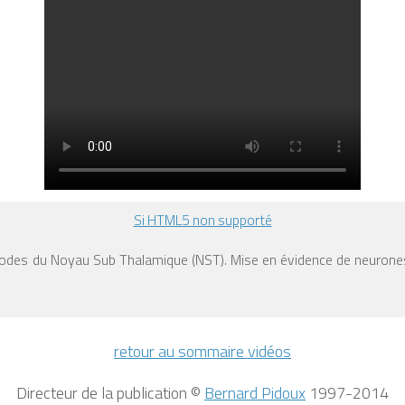
Si HTML5 non supporté
rodes du Noyau Sub Thalamique (NST). Mise en évidence de neuron
retour au sommaire vidéos
Directeur de la publication ©
Bernard Pidoux
1997-2014